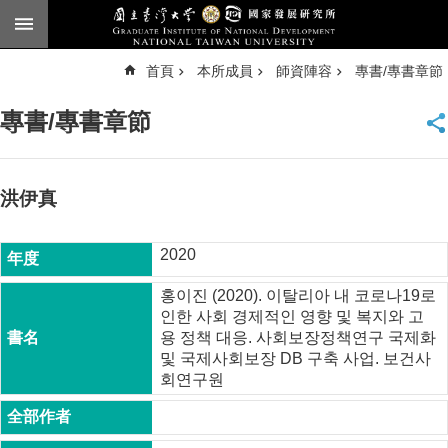
跳到主要內容區塊
進
首頁
本所成員
師資陣容
專書/專書章節
階
搜
尋
專書/專書章節
臺
大
首
頁
洪伊真
English
2020
公
告
홍이진 (2020). 이탈리아 내 코로나19로
인한 사회 경제적인 영향 및 복지와 고
本
용 정책 대응. 사회보장정책연구 국제화
所
및 국제사회보장 DB 구축 사업. 보건사
簡
회연구원
介
本
所