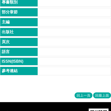
成
員
博
士
班
碩
士
班
在
職
專
班
學
術
研
回上一頁
回最上面
究
國