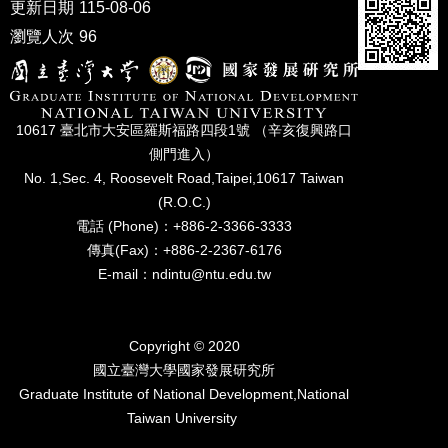
更新日期
115-08-06
家
發
瀏覽人次
96
展
研
究
期
10617 臺北市⼤安區羅斯福路四段1號 （辛亥復興路⼝
刊
側⾨進入）
口
No. 1,Sec. 4, Roosevelt Road,Taipei,10617 Taiwan
試
(R.O.C.)
專
電話 (Phone)：+886-2-3366-3333
區
傳真(Fax)：+886-2-2367-6176
所
E-mail：ndintu@ntu.edu.tw
學
會
Copyright © 2020
國立臺灣⼤學國家發展研究所
Graduate Institute of National Development,National
Taiwan University