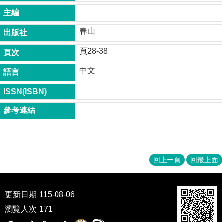
成
員
春山
博
士
頁28-38
班
中文
碩
士
班
在
職
專
班
回上一頁
回最上面
學
術
研
更新日期
115-08-06
究
瀏覽人次
171
國