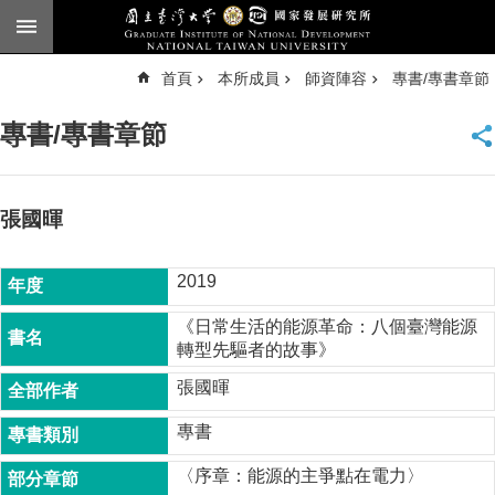
跳到主要內容區塊
進
首頁
本所成員
師資陣容
專書/專書章節
階
搜
尋
專書/專書章節
臺
大
首
頁
張國暉
English
2019
公
告
《日常生活的能源革命：八個臺灣能源
轉型先驅者的故事》
本
所
張國暉
簡
介
專書
本
〈序章：能源的主爭點在電力〉
所