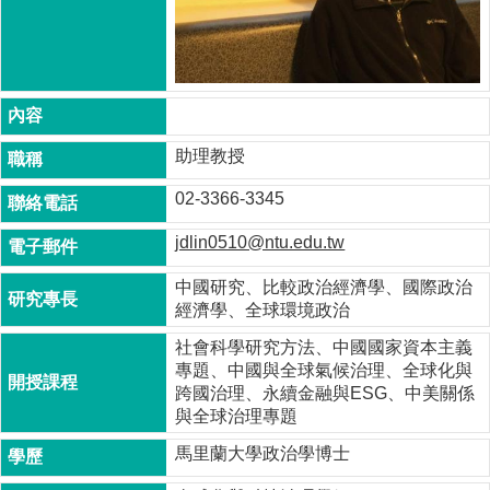
成
員
博
士
班
助理教授
碩
士
02-3366-3345
班
jdlin0510@ntu.edu.tw
在
職
中國研究、比較政治經濟學、國際政治
專
經濟學、全球環境政治
班
社會科學研究方法、中國國家資本主義
學
專題、中國與全球氣候治理、全球化與
術
跨國治理、永續金融與ESG、中美關係
研
與全球治理專題
究
馬里蘭大學政治學博士
國