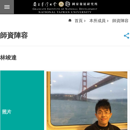
跳到主要內容區塊
進
首頁
本所成員
師資陣容
階
搜
尋
師資陣容
臺
大
首
頁
林竣達
English
公
告
本
所
簡
介
本
所