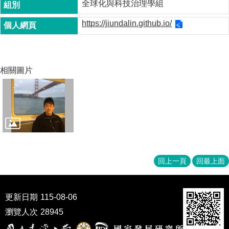
全球化與科技治理學組
家
發
https://jiundalin.github.io/
展
研
究
期
刊
相關圖片
口
試
專
區
所
學
會
回上一頁
回最上面
更新日期
115-08-06
瀏覽人次
28945