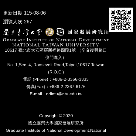
成
員
更新日期
115-08-06
瀏覽人次
267
博
士
班
碩
10617 臺北市⼤安區羅斯福路四段1號 （辛亥復興路⼝
士
側⾨進入）
班
No. 1,Sec. 4, Roosevelt Road,Taipei,10617 Taiwan
在
(R.O.C.)
職
電話 (Phone)：+886-2-3366-3333
專
傳真(Fax)：+886-2-2367-6176
班
E-mail：ndintu@ntu.edu.tw
學
術
研
Copyright © 2020
究
國立臺灣⼤學國家發展研究所
Graduate Institute of National Development,National
國