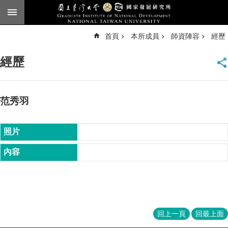
跳到主要內容區塊
進
首頁
本所成員
師資陣容
經歷
階
搜
尋
經歷
臺
大
首
頁
范秀羽
English
公
告
本
所
簡
介
本
回上一頁
回最上面
所