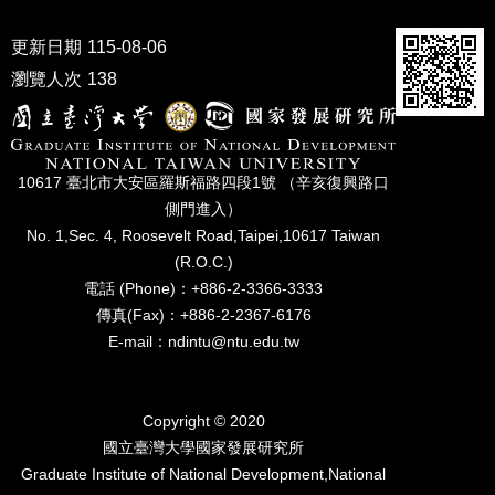
成
員
更新日期
115-08-06
瀏覽人次
138
博
士
班
碩
10617 臺北市⼤安區羅斯福路四段1號 （辛亥復興路⼝
士
側⾨進入）
班
No. 1,Sec. 4, Roosevelt Road,Taipei,10617 Taiwan
在
(R.O.C.)
職
電話 (Phone)：+886-2-3366-3333
專
傳真(Fax)：+886-2-2367-6176
班
E-mail：ndintu@ntu.edu.tw
學
術
研
Copyright © 2020
究
國立臺灣⼤學國家發展研究所
Graduate Institute of National Development,National
國