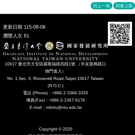
成
回上一頁
回最上面
員
博
更新日期
115-08-06
士
班
瀏覽人次
61
碩
士
班
10617 臺北市⼤安區羅斯福路四段1號 （辛亥復興路⼝
在
側⾨進入）
職
No. 1,Sec. 4, Roosevelt Road,Taipei,10617 Taiwan
專
(R.O.C.)
班
電話 (Phone)：+886-2-3366-3333
傳真(Fax)：+886-2-2367-6176
學
術
E-mail：ndintu@ntu.edu.tw
研
究
Copyright © 2020
國