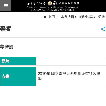
跳到主要內容區塊
進
首頁
本所成員
師資陣容
榮譽
階
搜
尋
榮譽
臺
大
首
頁
姜智恩
English
公
告
2019年 國立臺灣大學學術研究績效獎
本
勵
所
簡
介
本
所