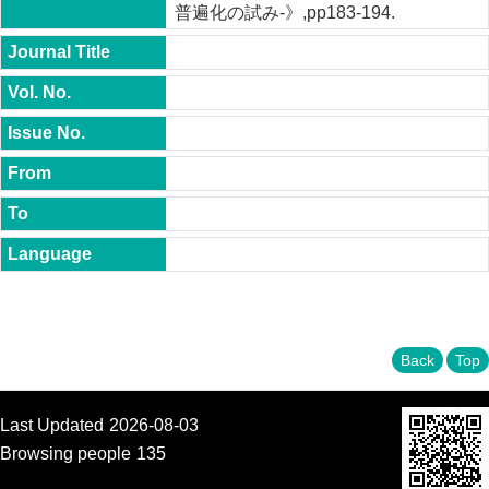
t
普遍化の試み-》,pp183-194.
y
P
h
.
D
.
P
r
o
g
r
a
m
M
.
Back
Top
A
.
P
r
Last Updated
2026-08-03
o
Browsing people
135
g
r