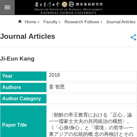
Skip to main content
A
Home
Faculty
Research Fellows
Journal Articles
d
v
a
Journal Articles
n
c
e
d
S
e
Ji-Eun Kang
a
r
c
h
2018
National
姜 智恩
Taiwan
University
Chinese
F
〈朝鮮の帝王教育における「正心」論
a
一一儒家士大夫の共同統治の構想〉,
c
《「心身/身心」と「環境」の哲学―一
u
東アジアの伝統的概 念の再検討とその
l