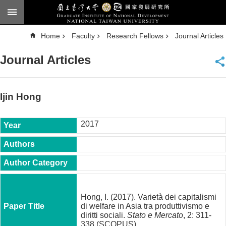
Skip to main content
A
Home
Faculty
Research Fellows
Journal Articles
d
v
a
Journal Articles
n
c
e
d
S
e
Ijin Hong
a
r
c
h
2017
National
Taiwan
University
Chinese
F
a
Hong, I. (2017). Varietà dei capitalismi
c
di welfare in Asia tra produttivismo e
u
diritti sociali.
Stato e Mercato
, 2: 311-
l
338 (SCOPUS)