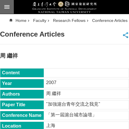
Skip to main content
A
Home
Faculty
Research Fellows
Conference Articles
d
v
a
Conference Articles
n
c
e
d
S
e
周 繼祥
a
r
c
h
National
2007
Taiwan
University
周 繼祥
Chinese
"加強滬台青年交流之我見"
F
a
「第一屆滬台城市論壇」
c
u
上海
l