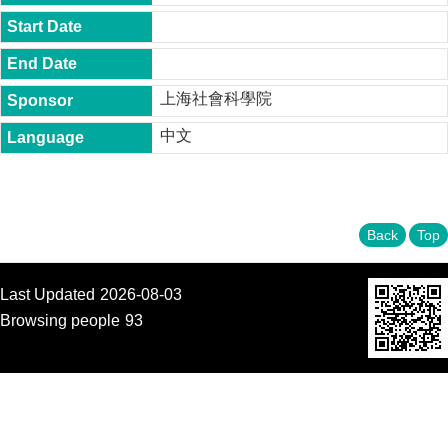
t
y
P
h
上海社會科學院
.
D
中文
.
P
r
o
g
r
Back
Top
a
m
Last Updated
2026-08-03
M
.
Browsing people
93
A
.
P
r
o
g
r