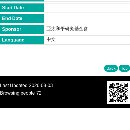
t
y
P
h
亞太和平研究基金會
.
D
中文
.
P
r
o
g
r
Back
Top
a
m
Last Updated
2026-08-03
M
.
Browsing people
72
A
.
P
r
o
g
r