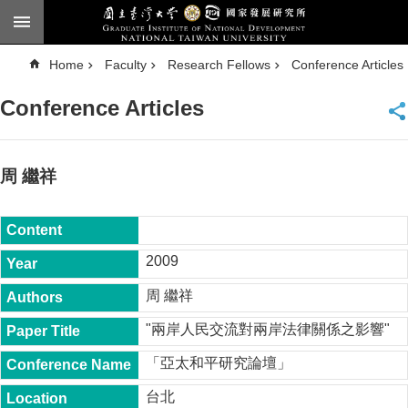
Skip to main content
A
Home
Faculty
Research Fellows
Conference Articles
d
v
a
Conference Articles
n
c
e
d
S
e
周 繼祥
a
r
c
h
National
2009
Taiwan
University
周 繼祥
Chinese
"兩岸人民交流對兩岸法律關係之影響"
F
a
「亞太和平研究論壇」
c
u
台北
l