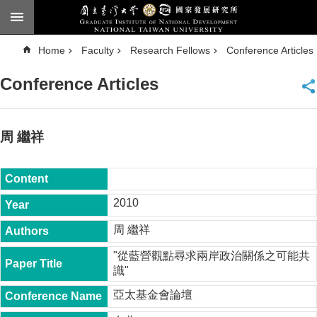
Skip to main content
A
Home
Faculty
Research Fellows
Conference Articles
d
v
a
Conference Articles
n
c
e
d
S
e
周 繼祥
a
r
c
h
National
2010
Taiwan
University
周 繼祥
Chinese
"從藍營觀點尋求兩岸政治關係之可能共
F
識"
a
c
亞太基金會論壇
u
l