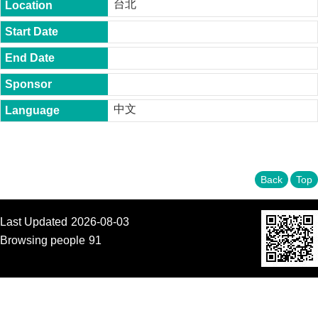
台北
t
y
P
h
.
D
.
中文
P
r
o
g
r
a
Back
Top
m
M
Last Updated
2026-08-03
.
A
Browsing people
91
.
P
r
o
g
r