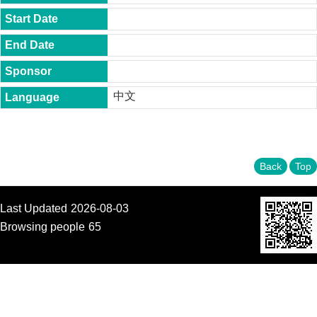
t
y
P
h
.
D
中文
.
P
r
o
g
r
Back
Top
a
m
Last Updated
2026-08-03
M
.
Browsing people
65
A
.
P
r
o
g
r