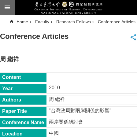
Skip to main content
A
Home
Faculty
Research Fellows
Conference Articles
d
v
a
Conference Articles
n
c
e
d
S
e
周 繼祥
a
r
c
h
National
2010
Taiwan
University
周 繼祥
Chinese
"台灣政局對兩岸關係的影響"
F
a
兩岸關係研討會
c
u
中國
l