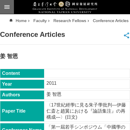
Skip to main content
A
Home
Faculty
Research Fellows
Conference Articles
d
v
a
Conference Articles
n
c
e
d
S
e
姜 智恩
a
r
c
h
National
2011
Taiwan
University
姜 智恩
Chinese
〈17世紀經學に見る朱子學批判―伊藤
F
仁斎と趙翼における『論語集注』の再
a
構成―〉(日文)
c
u
「第一屆若手シンポジウム「中國學の
l