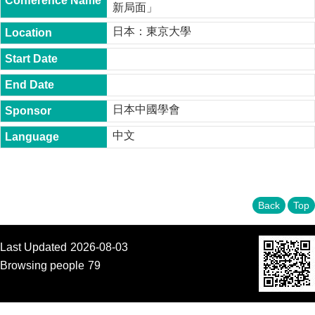
新局面」
t
y
日本：東京大學
P
h
.
D
.
P
日本中國學會
r
o
中文
g
r
a
m
Back
Top
M
.
A
.
Last Updated
2026-08-03
P
Browsing people
79
r
o
g
r