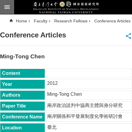
Skip to main content
A
Home
Faculty
Research Fellows
Conference Articles
d
v
a
Conference Articles
n
c
e
d
S
e
Ming-Tong Chen
a
r
c
h
National
2012
Taiwan
University
Ming-Tong Chen
Chinese
兩岸政治談判中協商主體與身分研究
F
a
兩岸關係和平發展制度化學術研討會
c
u
臺北
l