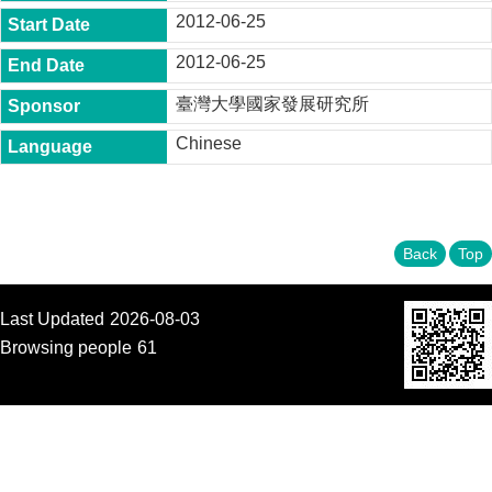
t
2012-06-25
y
2012-06-25
P
h
臺灣大學國家發展研究所
.
D
Chinese
.
P
r
o
g
r
Back
Top
a
m
Last Updated
2026-08-03
M
.
Browsing people
61
A
.
P
r
o
g
r