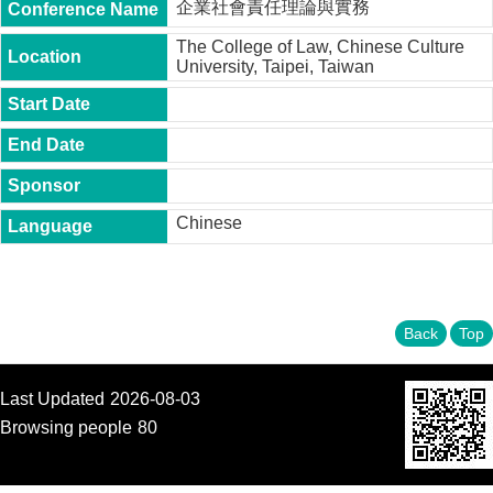
企業社會責任理論與實務
t
y
The College of Law, Chinese Culture
University, Taipei, Taiwan
P
h
.
D
.
P
r
o
Chinese
g
r
a
m
M
Back
Top
.
A
.
Last Updated
2026-08-03
P
r
Browsing people
80
o
g
r