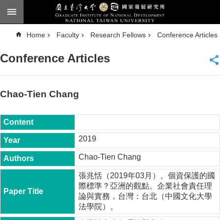
Skip to main content
A
Home
Faculty
Research Fellows
Conference Articles
d
v
a
Conference Articles
n
c
e
d
S
e
Chao-Tien Chang
a
r
c
h
National
2019
Taiwan
University
Chao-Tien Chang
Chinese
張兆恬（2019年03月）。個資保護的國
F
際標準？亞洲的觀點。企業社會責任理
a
論與實務，台灣：台北（中國文化大學
c
法學院）。
u
l