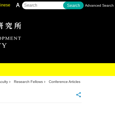
inese
Search
Advanced Search
culty
Research Fellows
Conference Articles