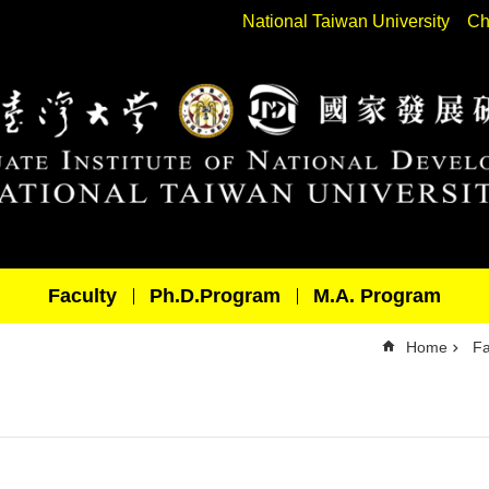
National Taiwan University
Ch
Faculty
Ph.D.Program
M.A. Program
Home
Fa