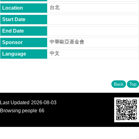
t
台北
y
P
h
.
D
中華歐亞基金會
.
P
中文
r
o
g
r
a
m
Back
Top
M
.
Last Updated
2026-08-03
A
.
Browsing people
66
P
r
o
g
r