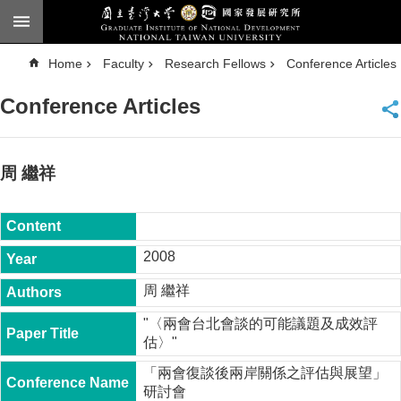
Skip to main content
A
Home
Faculty
Research Fellows
Conference Articles
d
v
a
Conference Articles
n
c
e
d
S
e
周 繼祥
a
r
c
h
National
2008
Taiwan
University
周 繼祥
Chinese
"〈兩會台北會談的可能議題及成效評
F
估〉"
a
c
「兩會復談後兩岸關係之評估與展望」
u
研討會
l