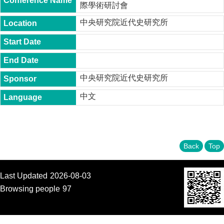
際學術研討會
t
y
中央研究院近代史研究所
P
h
.
D
.
P
中央研究院近代史研究所
r
o
中文
g
r
a
m
Back
Top
M
.
A
.
Last Updated
2026-08-03
P
Browsing people
97
r
o
g
r