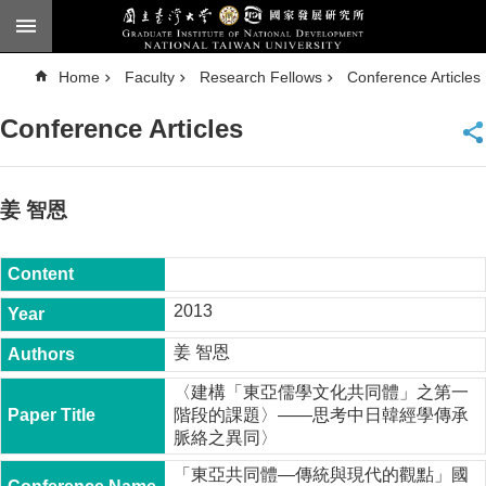
Skip to main content
A
Home
Faculty
Research Fellows
Conference Articles
d
v
a
Conference Articles
n
c
e
d
S
e
姜 智恩
a
r
c
h
National
2013
Taiwan
University
姜 智恩
Chinese
〈建構「東亞儒學文化共同體」之第一
F
階段的課題〉――思考中日韓經學傳承
a
脈絡之異同〉
c
u
「東亞共同體—傳統與現代的觀點」國
l