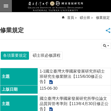
跳到主要內容區塊
進
首頁
碩士班
修業規定
階
搜
尋
修業規定
臺
大
首
頁
English
各項重要規定
碩士班必修課程
公
告
1-1國立臺灣大學國家發展研究所碩士
班研究生修業辦法【115/6/30修正公
本
告】
所
115-06-30
簡
介
國立臺灣大學國家發展研究所學位論文
品質與管考準則【113年4月30日修正公
本
告】
所