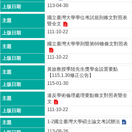
成
113-04-30
員
國立臺灣大學學位考試規則條文對照表
博
暨全文
士
111-10-22
班
國立臺灣大學學則暨第69條條文對照表
碩
士
111-10-22
班
在
黃故教授季陸先生獎學金設置要點
職
【115.1.30修正公告】
專
115-01-30
班
違反學術倫理處理要點條文對照表暨全
學
文
術
111-10-22
研
究
1-2國立臺灣大學碩士論文考試辦法
國
113-08-26