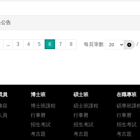
果公告
...
3
4
5
6
7
8
每頁筆數
/
成員
博士班
碩士班
在職專班
陣容
博士班課程
碩士班課程
碩專班課
人員
行事曆
行事曆
行事曆
招生考試
招生考試
招生考試
考古題
考古題
考古題