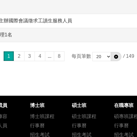
中心主辦國際會議徵求工讀生服務人員
理1名
1
2
3
4
...
8
每頁筆數
/
149
成員
博士班
碩士班
在職專班
陣容
博士班課程
碩士班課程
碩專班課
人員
行事曆
行事曆
行事曆
招生考試
招生考試
招生考試