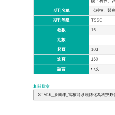
能「科技」
期刊名稱
《科技、醫
期刊等級
TSSCI
卷數
16
期數
起頁
103
迄頁
160
語言
中文
相關檔案
STM16_張國暉_當核能系統轉化為科技政