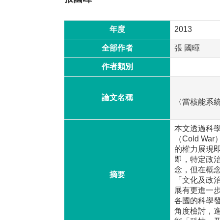
年度
2013
全部作者
張 國暉
作者類別
論文名稱
〈當核能系
本文透過科學史
（Cold W
的權力展現
即，特定政
念，但在概
摘要
「文化及政
展有更進一
各國的科學
角度檢討，