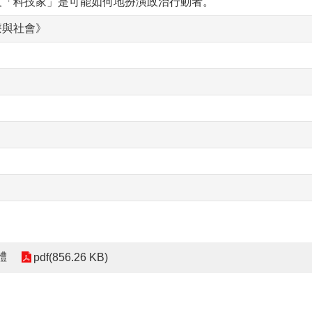
及「科技家」是可能如何地扮演政治行動者。
療與社會》
體
pdf(856.26 KB)