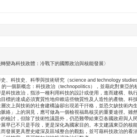
統轉變為科技政體：冷戰下的國際政治與核能發展〉
、科技史、科學與技術研究（science and technology s
ar）的一個新概念：科技政治（technopolitics），並藉此
即是科技政治，指涉一種利用科技的設計或使用，進而建構、執
治目標的達成必須實質性地仰賴這些物質性及人造性的產物。科
念層次上與技術的社會建構論卻出現若干扞格，並恐欠缺技術內
治脈絡」上的洞見，應可做為一個檢視福島核災的重要途徑。雖
步的檢討，但除了技術性議題外，仍恐難帶給東亞各國政府與人
發展早已不只是手段，更是深化為國家目的。本文建議東亞的核
進而發展更具歷史縱深及區域整合的觀點，並可藉科技政治的看