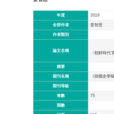
年度
2019
全部作者
姜智恩
作者類別
論文名稱
〈朝鮮時代‘
摘要
期刊名稱
《韓國史學
期刊等級
卷數
75
期數