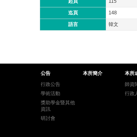
起頁
115
迄頁
148
語言
韓文
公告
本所簡介
本所
行政公告
師資
學術活動
行政
獎助學金暨其他
資訊
研討會