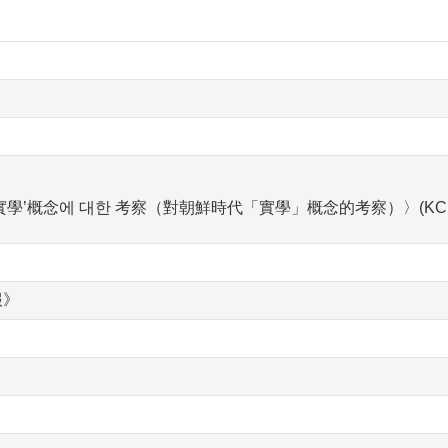
實學’概念에 대한 考察（對朝鮮時代「實學」概念的考察）〉(KCI
報》