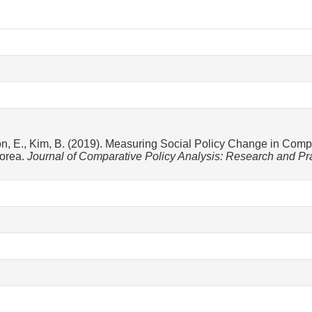
on, E., Kim, B. (2019). Measuring Social Policy Change in Com
Korea.
Journal of Comparative Policy Analysis: Research and Pra