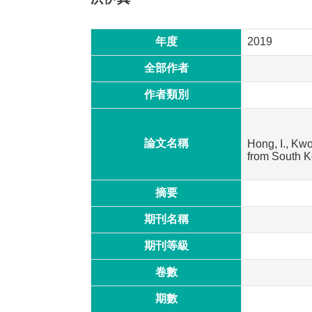
年度
2019
全部作者
作者類別
論文名稱
Hong, I., Kw
from South 
摘要
期刊名稱
期刊等級
卷數
期數