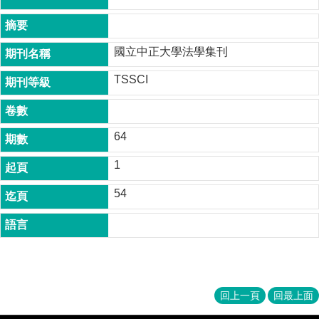
成
員
國立中正大學法學集刊
博
士
TSSCI
班
碩
士
64
班
1
在
職
54
專
班
學
術
研
究
回上一頁
回最上面
國