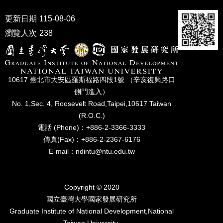
家
發
更新日期
115-08-06
展
瀏覽人次
238
研
究
期
刊
10617 臺北市⼤安區羅斯福路四段1號 （辛亥復興路⼝
口
側⾨進入）
試
No. 1,Sec. 4, Roosevelt Road,Taipei,10617 Taiwan
專
(R.O.C.)
區
電話 (Phone)：+886-2-3366-3333
所
傳真(Fax)：+886-2-2367-6176
學
E-mail：ndintu@ntu.edu.tw
會
Copyright © 2020
國立臺灣⼤學國家發展研究所
Graduate Institute of National Development,National