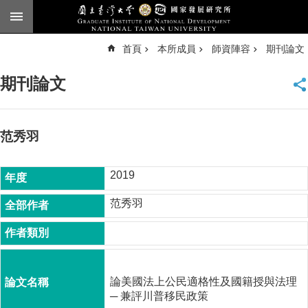
跳到主要內容區塊
進
首頁
本所成員
師資陣容
期刊論文
階
搜
尋
期刊論文
臺
大
首
頁
范秀羽
English
2019
公
告
范秀羽
本
所
簡
介
論美國法上公民適格性及國籍授與法理
本
─ 兼評川普移民政策
所