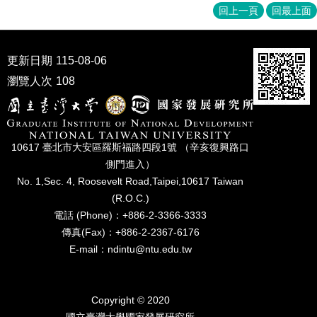
家
回上一頁
回最上面
發
展
研
更新日期
115-08-06
究
期
瀏覽人次
108
刊
口
試
10617 臺北市⼤安區羅斯福路四段1號 （辛亥復興路⼝
專
側⾨進入）
區
No. 1,Sec. 4, Roosevelt Road,Taipei,10617 Taiwan
所
(R.O.C.)
學
電話 (Phone)：+886-2-3366-3333
會
傳真(Fax)：+886-2-2367-6176
E-mail：ndintu@ntu.edu.tw
Copyright © 2020