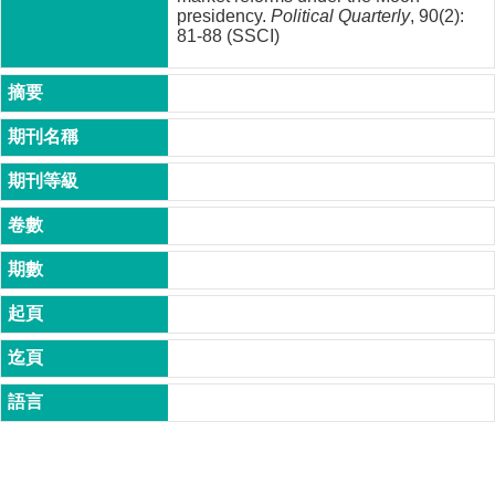
成
presidency.
Political Quarterly
, 90(2):
81-88 (SSCI)
員
博
士
班
碩
士
班
在
職
專
班
學
術
研
究
國