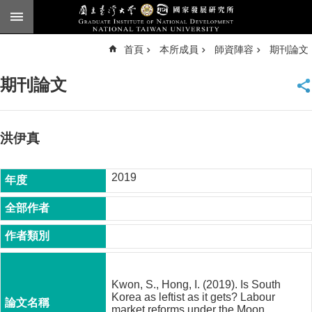
跳到主要內容區塊
進
首頁
本所成員
師資陣容
期刊論文
階
搜
尋
期刊論文
臺
大
首
頁
洪伊真
English
2019
公
告
本
所
簡
介
Kwon, S., Hong, I. (2019). Is South
本
Korea as leftist as it gets? Labour
所
market reforms under the Moon