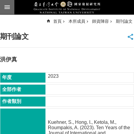
跳到主要內容區塊
進
首頁
本所成員
師資陣容
期刊論文
階
搜
尋
期刊論文
臺
大
首
頁
洪伊真
English
2023
公
告
本
所
簡
介
Kuehner, S., Hong, I., Ketola, M.,
本
Roumpakis, A. (2023). Ten Years of the
所
Journal of International and