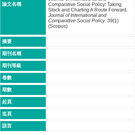
成
Comparative Social Policy: Taking
Stock and Charting A Route Forward.
員
Journal of International and
Comparative Social Policy
. 39(1)
博
(Scopus)
士
班
碩
士
班
在
職
專
班
學
術
研
究
國