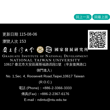
家
發
展
回上一頁
回最上面
研
究
期
刊
更新日期
115-08-06
瀏覽人次
153
口
試
專
區
10617 臺北市⼤安區羅斯福路四段1號 （辛亥復興路⼝
所
側⾨進入）
學
No. 1,Sec. 4, Roosevelt Road,Taipei,10617 Taiwan
會
(R.O.C.)
電話 (Phone)：+886-2-3366-3333
傳真(Fax)：+886-2-2367-6176
E-mail：ndintu@ntu.edu.tw