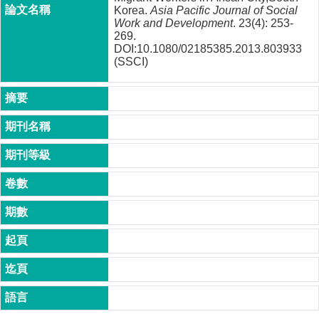
成
Korea.
Asia Pacific Journal of Social
Work and Development
. 23(4): 253-
員
269.
DOI:10.1080/02185385.2013.803933
博
(SSCI)
士
班
碩
士
班
在
職
專
班
學
術
研
究
國