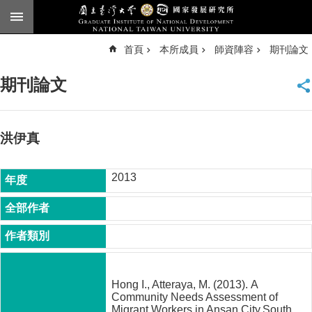
跳到主要內容區塊
進
首頁
本所成員
師資陣容
期刊論文
階
搜
尋
期刊論文
臺
大
首
頁
洪伊真
English
2013
公
告
本
所
簡
介
Hong I., Atteraya, M. (2013). A
本
Community Needs Assessment of
所
Migrant Workers in Ansan City,South