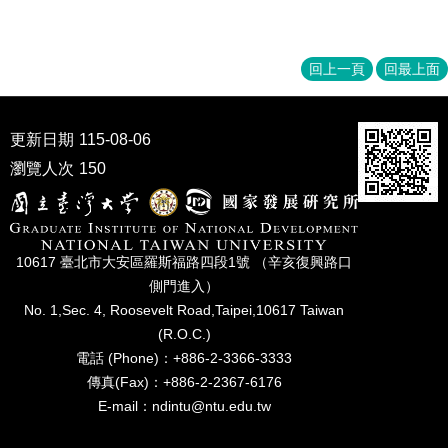
家
發
展
回上一頁
回最上面
研
究
期
刊
更新日期
115-08-06
瀏覽人次
150
口
試
專
區
10617 臺北市⼤安區羅斯福路四段1號 （辛亥復興路⼝
所
側⾨進入）
學
No. 1,Sec. 4, Roosevelt Road,Taipei,10617 Taiwan
會
(R.O.C.)
電話 (Phone)：+886-2-3366-3333
傳真(Fax)：+886-2-2367-6176
E-mail：ndintu@ntu.edu.tw