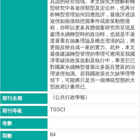
其說的研究領域。本文除先大體解析轉
家
型研究中各途徑類型及定位外，也再分
發
析轉型管理如何回應批評，最後評述該
展
途徑如能借助挖掘事件或政策動態過
研
程，亦即以更多具體個案研究而呈現及
究
處理永續轉型時的政治時，也就是不過
期
度著重在抽象理論及概念澄清的話，將
刊
更能反映自成一家的實力。此外，本文
口
最後建議轉型管理的學理可應用至我國
試
淨零碳排政策規劃及執行中，畢竟它已
專
對國家永續轉型發展出多面且豐富的治
區
理途徑知識。若我國政策在欠缺學理帶
領下，可能將只是另一個傳統型態的大
所
型政府計畫而已。
學
《公共行政學報》
會
TSSCI
64