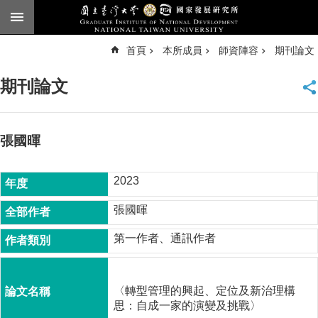
跳到主要內容區塊
進
首頁
本所成員
師資陣容
期刊論文
階
搜
尋
期刊論文
臺
大
首
頁
張國暉
English
2023
公
告
張國暉
本
第一作者、通訊作者
所
簡
介
〈轉型管理的興起、定位及新治理構
本
思：自成一家的演變及挑戰〉
所