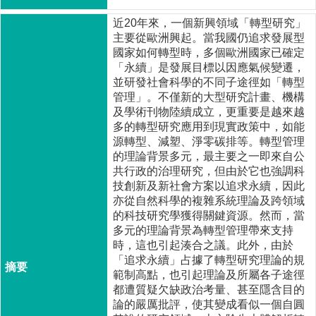
成
近20年來，一個新興領域「轉型研究」
員
主要從歐洲興起。當我國仍追求發展型
博
國家如何轉型時，多個歐洲國家已確定
士
「永續」是發展目標以因應氣候變遷，
班
並研發社會科學的不同子途徑如「轉型
管理」。不僅新的大型研究計畫、機構
碩
及學術刊物陸續成立，更重要是越來越
士
多的轉型研究應用到現實政策中，如能
班
源轉型、減塑、淨零碳排等。轉型管理
的理論背景多元，最主要之一即來自公
在
共行政的治理研究，但由於它也強調科
職
技創新及新社會方案以追求永續，因此
專
亦從自然科學的複雜系統理論及跨領域
班
的科技研究學獲得關鍵資源。然而，當
多元的理論背景為轉型管理帶來支持
學
時，這也引起湊合之議。此外，由於
術
「追求永續」占據了轉型研究理論的規
研
範制高點，也引起理論及所屬各子途徑
究
都遭質疑欠缺政治考量、甚至隱含目的
論的嚴厲批評，使其變成看似一個自圓
國