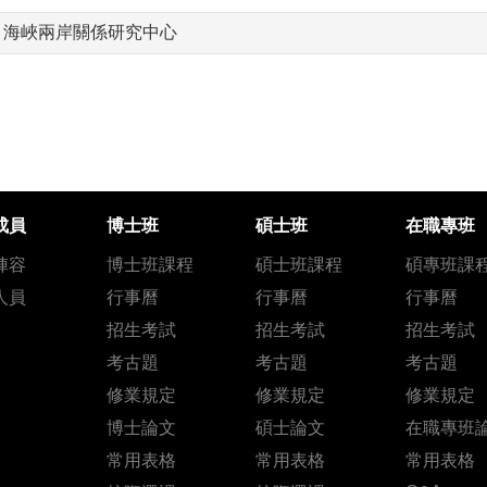
、海峽兩岸關係研究中心
成員
博士班
碩士班
在職專班
陣容
博士班課程
碩士班課程
碩專班課
人員
行事曆
行事曆
行事曆
招生考試
招生考試
招生考試
考古題
考古題
考古題
修業規定
修業規定
修業規定
博士論文
碩士論文
在職專班
常用表格
常用表格
常用表格