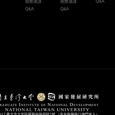
Q&A
校際選課
校際選課
Q&A
Q&A
0617 臺北市⼤安區羅斯福路四段1號 （辛亥復興路⼝側⾨進入）