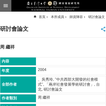
跳到主要內容區塊
進
首頁
本所成員
師資陣容
研討會論文
階
搜
尋
研討會論文
臺
大
首
頁
周 繼祥
English
公
告
2004
本
、吳秀玲, "中共西部大開發的社會模
所
式", 「兩岸社會發展學術研討會」, 台
簡
北, 研討會論文
介
周 繼祥
本
所