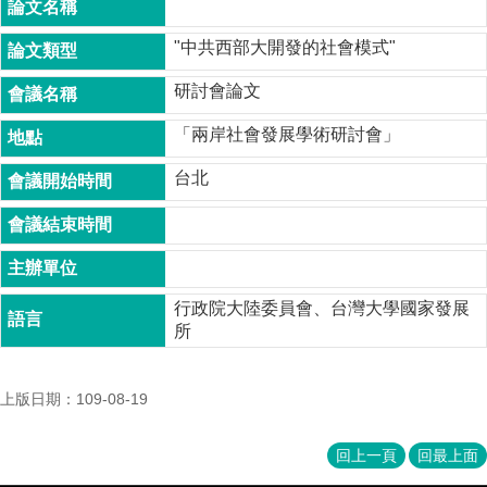
成
員
"中共西部大開發的社會模式"
博
研討會論文
士
班
「兩岸社會發展學術研討會」
碩
台北
士
班
在
職
專
行政院大陸委員會、台灣大學國家發展
班
所
學
術
上版日期：109-08-19
研
究
回上一頁
回最上面
國