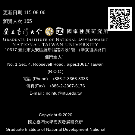
家
發
更新日期
115-08-06
展
研
瀏覽人次
165
究
期
刊
10617 臺北市⼤安區羅斯福路四段1號 （辛亥復興路⼝
口
側⾨進入）
試
No. 1,Sec. 4, Roosevelt Road,Taipei,10617 Taiwan
專
區
(R.O.C.)
電話 (Phone)：+886-2-3366-3333
所
傳真(Fax)：+886-2-2367-6176
學
E-mail：ndintu@ntu.edu.tw
會
Copyright © 2020
國立臺灣⼤學國家發展研究所
Graduate Institute of National Development,National