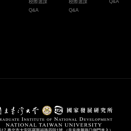
Q&A
校際選課
校際選課
Q&A
Q&A
0617 臺北市⼤安區羅斯福路四段1號 （辛亥復興路⼝側⾨進入）