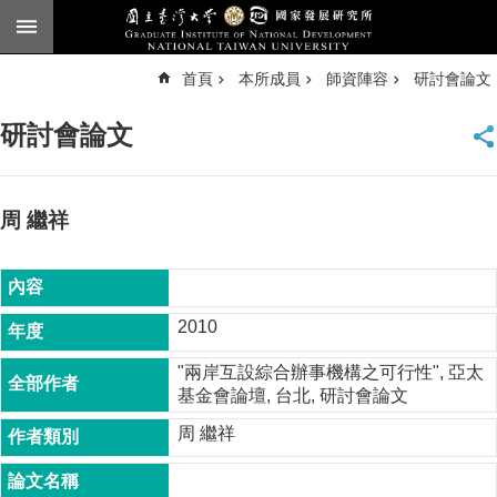
跳到主要內容區塊
進
首頁
本所成員
師資陣容
研討會論文
階
搜
尋
研討會論文
臺
大
首
頁
周 繼祥
English
公
告
2010
本
"兩岸互設綜合辦事機構之可行性", 亞太
所
基金會論壇, 台北, 研討會論文
簡
介
周 繼祥
本
所