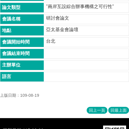
成
"兩岸互設綜合辦事機構之可行性"
員
研討會論文
博
士
亞太基金會論壇
班
台北
碩
士
班
在
職
專
班
上版日期：109-08-19
學
術
研
回上一頁
回最上面
究
國