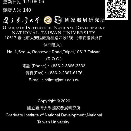
更新日期
115-08-06
家
發
瀏覽人次
140
展
研
究
期
10617 臺北市⼤安區羅斯福路四段1號 （辛亥復興路⼝
刊
側⾨進入）
口
No. 1,Sec. 4, Roosevelt Road,Taipei,10617 Taiwan
試
(R.O.C.)
專
電話 (Phone)：+886-2-3366-3333
區
傳真(Fax)：+886-2-2367-6176
所
E-mail：ndintu@ntu.edu.tw
學
會
Copyright © 2020
國立臺灣⼤學國家發展研究所
Graduate Institute of National Development,National
Taiwan University