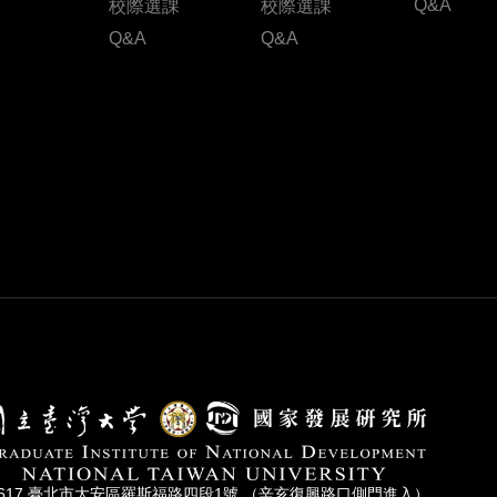
Q&A
校際選課
校際選課
Q&A
Q&A
0617 臺北市⼤安區羅斯福路四段1號 （辛亥復興路⼝側⾨進入）