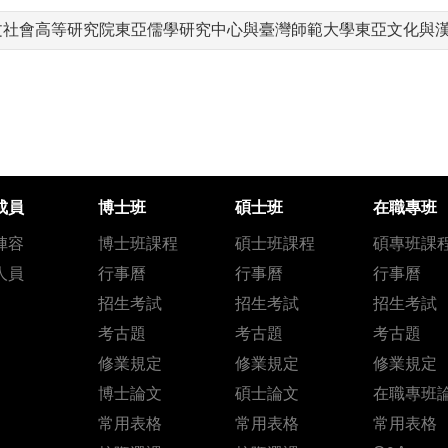
文社會高等研究院東亞儒學研究中心與臺灣師範大學東亞文化與
成員
博士班
碩士班
在職專班
陣容
博士班課程
碩士班課程
碩專班課
人員
行事曆
行事曆
行事曆
招生考試
招生考試
招生考試
考古題
考古題
考古題
修業規定
修業規定
修業規定
博士論文
碩士論文
在職專班
常用表格
常用表格
常用表格