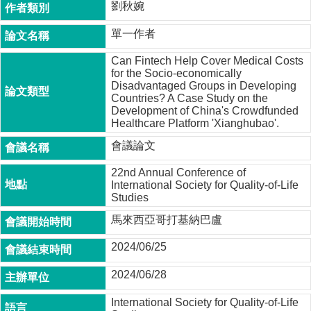
劉秋婉
成
員
單一作者
博
Can Fintech Help Cover Medical Costs
士
for the Socio-economically
班
Disadvantaged Groups in Developing
Countries? A Case Study on the
碩
Development of China's Crowdfunded
士
Healthcare Platform 'Xianghubao'.
班
會議論文
在
22nd Annual Conference of
職
International Society for Quality-of-Life
專
Studies
班
馬來西亞哥打基納巴盧
學
術
2024/06/25
研
2024/06/28
究
國
International Society for Quality-of-Life