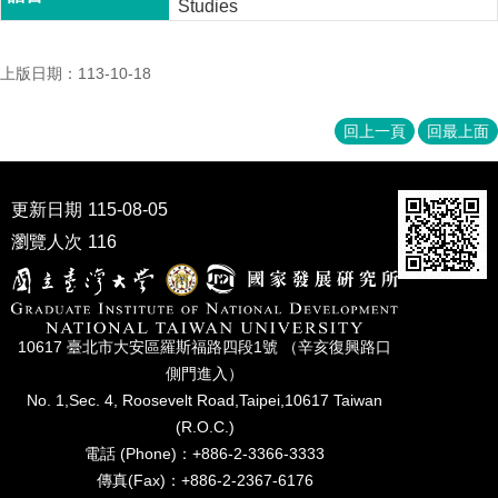
Studies
家
發
展
上版日期：113-10-18
研
究
期
回上一頁
回最上面
刊
口
更新日期
115-08-05
試
專
瀏覽人次
116
區
所
學
10617 臺北市⼤安區羅斯福路四段1號 （辛亥復興路⼝
會
側⾨進入）
No. 1,Sec. 4, Roosevelt Road,Taipei,10617 Taiwan
(R.O.C.)
電話 (Phone)：+886-2-3366-3333
傳真(Fax)：+886-2-2367-6176