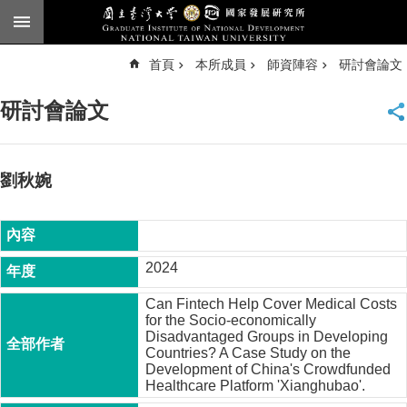
跳到主要內容區塊
進
首頁
本所成員
師資陣容
研討會論文
階
搜
尋
研討會論文
臺
大
首
頁
劉秋婉
English
公
告
2024
本
Can Fintech Help Cover Medical Costs
所
for the Socio-economically
簡
Disadvantaged Groups in Developing
介
Countries? A Case Study on the
Development of China's Crowdfunded
本
Healthcare Platform 'Xianghubao'.
所