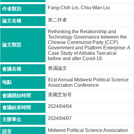
成
Fang-Chih Lin, Chiu-Wan Liu
員
第二作者
博
士
Rethinking the Relationship and
班
Technology Governance between the
Chinese Communist Party (CCP)
碩
Government and Platform Enterprise: A
士
Case Study of Alibaba Taocaicai
班
before and after Covid-19.
會議論文
在
職
81st Annual Midwest Political Science
專
Association Conference
班
美國芝加哥
學
術
2024/04/04
研
2024/04/07
究
國
Midwest Political Science Association