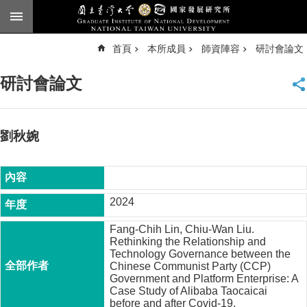
跳到主要內容區塊
進
首頁
本所成員
師資陣容
研討會論文
階
搜
尋
研討會論文
臺
大
首
頁
劉秋婉
English
公
告
2024
本
Fang-Chih Lin, Chiu-Wan Liu.
所
Rethinking the Relationship and
簡
Technology Governance between the
介
Chinese Communist Party (CCP)
Government and Platform Enterprise: A
本
Case Study of Alibaba Taocaicai
所
before and after Covid-19.