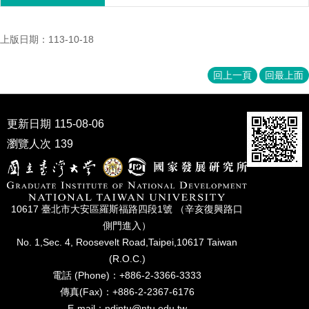
家
發
展
上版日期：113-10-18
研
究
回上一頁
回最上面
期
刊
口
更新日期
115-08-06
試
瀏覽人次
139
專
區
所
學
10617 臺北市⼤安區羅斯福路四段1號 （辛亥復興路⼝
會
側⾨進入）
No. 1,Sec. 4, Roosevelt Road,Taipei,10617 Taiwan
(R.O.C.)
電話 (Phone)：+886-2-3366-3333
傳真(Fax)：+886-2-2367-6176
E-mail：ndintu@ntu.edu.tw