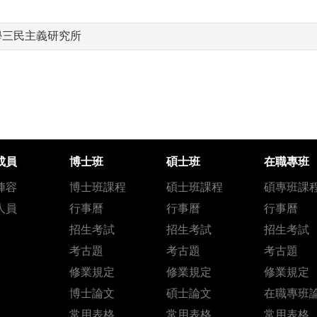
學三民主義研究所
成員
博士班
碩士班
在職專班
陣容
博士班課程
碩士班課程
碩專班課
人員
行事曆
行事曆
行事曆
招生考試
招生考試
招生考試
考古題
考古題
考古題
修業規定
修業規定
修業規定
博士論文
碩士論文
在職專班
常用表格
常用表格
常用表格