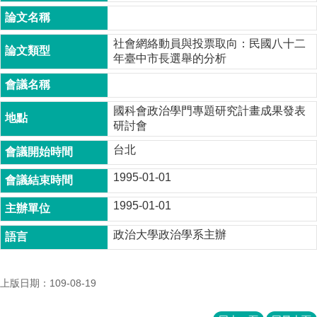
成
員
社會網絡動員與投票取向：民國八十二
博
年臺中市長選舉的分析
士
班
碩
國科會政治學門專題研究計畫成果發表
士
研討會
班
台北
在
1995-01-01
職
專
1995-01-01
班
政治大學政治學系主辦
學
術
研
究
上版日期：109-08-19
國