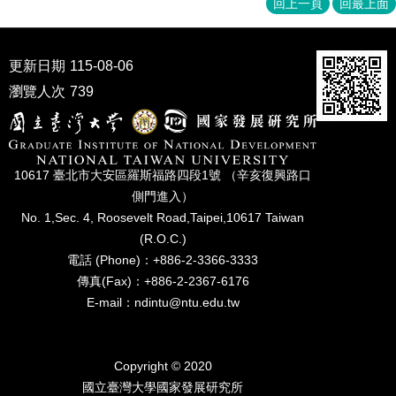
回上一頁
回最上面
家
發
展
研
更新日期
115-08-06
究
瀏覽人次
739
期
刊
口
試
10617 臺北市⼤安區羅斯福路四段1號 （辛亥復興路⼝
專
側⾨進入）
區
No. 1,Sec. 4, Roosevelt Road,Taipei,10617 Taiwan
(R.O.C.)
所
學
電話 (Phone)：+886-2-3366-3333
會
傳真(Fax)：+886-2-2367-6176
E-mail：ndintu@ntu.edu.tw
Copyright © 2020
國立臺灣⼤學國家發展研究所