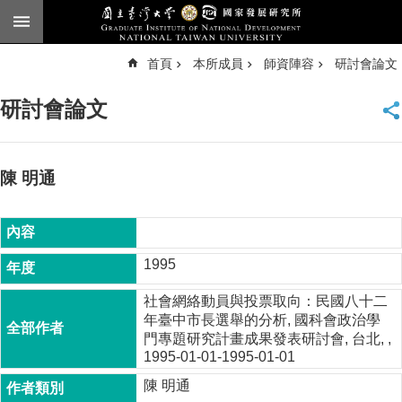
跳到主要內容區塊
進
首頁
本所成員
師資陣容
研討會論文
階
搜
尋
研討會論文
臺
大
首
頁
陳 明通
English
公
告
1995
本
社會網絡動員與投票取向：民國八十二
所
年臺中市長選舉的分析, 國科會政治學
簡
門專題研究計畫成果發表研討會, 台北, ,
介
1995-01-01-1995-01-01
本
陳 明通
所