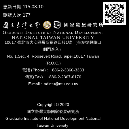
家
更新日期
115-08-10
發
展
瀏覽人次
177
研
究
期
刊
10617 臺北市⼤安區羅斯福路四段1號 （辛亥復興路⼝
側⾨進入）
口
試
No. 1,Sec. 4, Roosevelt Road,Taipei,10617 Taiwan
專
(R.O.C.)
區
電話 (Phone)：+886-2-3366-3333
傳真(Fax)：+886-2-2367-6176
所
E-mail：ndintu@ntu.edu.tw
學
會
Copyright © 2020
國立臺灣⼤學國家發展研究所
Graduate Institute of National Development,National
Taiwan University