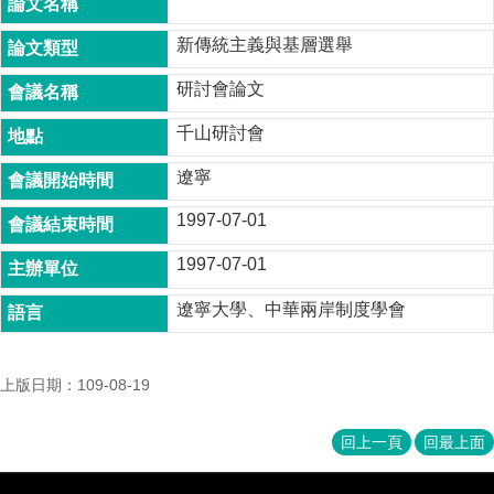
成
員
新傳統主義與基層選舉
博
研討會論文
士
班
千山研討會
碩
遼寧
士
班
1997-07-01
在
1997-07-01
職
專
遼寧大學、中華兩岸制度學會
班
學
上版日期：109-08-19
術
研
究
回上一頁
回最上面
國