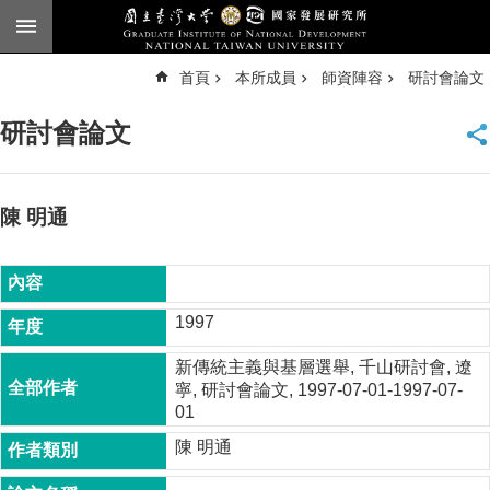
跳到主要內容區塊
進
首頁
本所成員
師資陣容
研討會論文
階
搜
尋
研討會論文
臺
大
首
頁
陳 明通
English
公
告
1997
本
新傳統主義與基層選舉, 千山研討會, 遼
所
寧, 研討會論文, 1997-07-01-1997-07-
簡
01
介
陳 明通
本
所