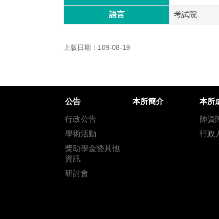
語言
考試院
上版日期：109-08-19
公告
本所簡介
本所
行政公告
師資
學術活動
行政
獎助學金暨其他
資訊
研討會