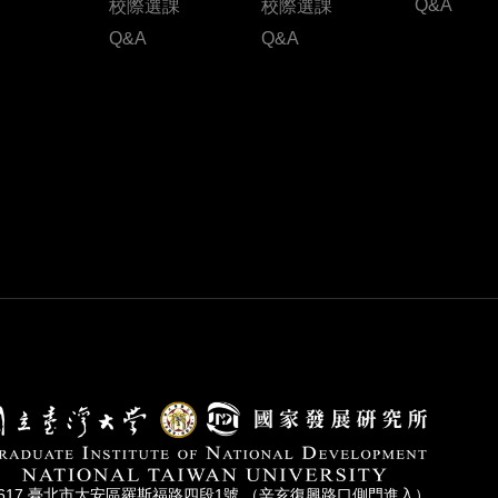
Q&A
校際選課
校際選課
Q&A
Q&A
0617 臺北市⼤安區羅斯福路四段1號 （辛亥復興路⼝側⾨進入）