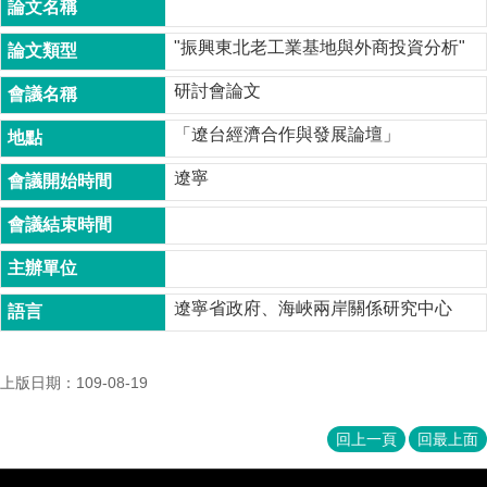
成
員
"振興東北老工業基地與外商投資分析"
博
研討會論文
士
班
「遼台經濟合作與發展論壇」
碩
遼寧
士
班
在
職
專
遼寧省政府、海峽兩岸關係研究中心
班
學
上版日期：109-08-19
術
研
究
回上一頁
回最上面
國