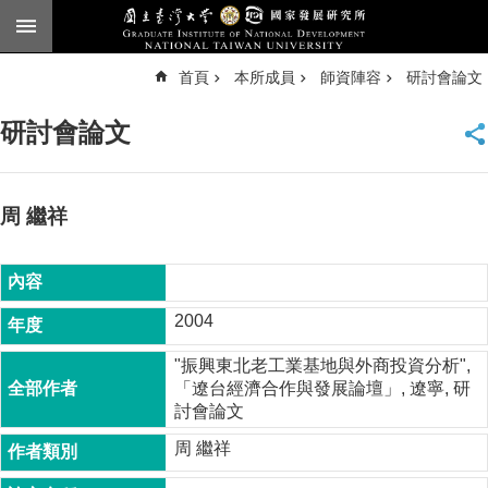
跳到主要內容區塊
進
首頁
本所成員
師資陣容
研討會論文
階
搜
尋
研討會論文
臺
大
首
頁
周 繼祥
English
公
告
2004
本
"振興東北老工業基地與外商投資分析",
所
「遼台經濟合作與發展論壇」, 遼寧, 研
簡
討會論文
介
周 繼祥
本
所