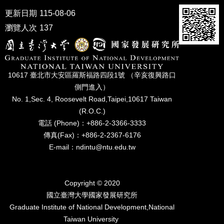
家
更新日期
115-08-06
發
展
瀏覽人次
137
研
究
期
刊
10617 臺北市⼤安區羅斯福路四段1號 （辛亥復興路⼝
口
側⾨進入）
試
No. 1,Sec. 4, Roosevelt Road,Taipei,10617 Taiwan
專
(R.O.C.)
區
電話 (Phone)：+886-2-3366-3333
傳真(Fax)：+886-2-2367-6176
所
學
E-mail：ndintu@ntu.edu.tw
會
Copyright © 2020
國立臺灣⼤學國家發展研究所
Graduate Institute of National Development,National
Taiwan University