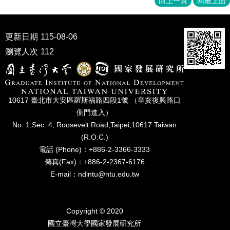
回上一頁
回最上面
家
發
展
研
更新日期
115-08-06
究
瀏覽人次
112
期
刊
口
試
10617 臺北市⼤安區羅斯福路四段1號 （辛亥復興路⼝
專
側⾨進入）
區
No. 1,Sec. 4, Roosevelt Road,Taipei,10617 Taiwan
(R.O.C.)
所
電話 (Phone)：+886-2-3366-3333
學
會
傳真(Fax)：+886-2-2367-6176
E-mail：ndintu@ntu.edu.tw
Copyright © 2020
國立臺灣⼤學國家發展研究所