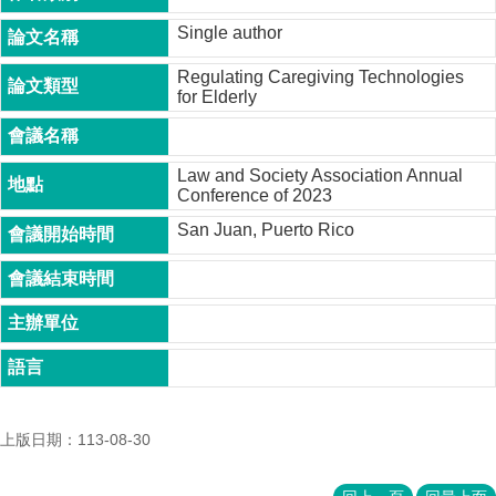
成
Single author
員
Regulating Caregiving Technologies
博
for Elderly
士
班
碩
Law and Society Association Annual
士
Conference of 2023
班
San Juan, Puerto Rico
在
職
專
班
學
術
研
究
上版日期：113-08-30
國