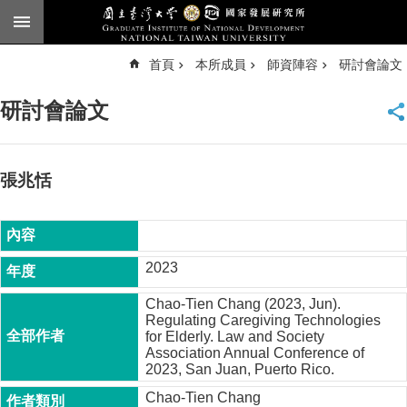
跳到主要內容區塊
進
首頁
本所成員
師資陣容
研討會論文
階
搜
尋
研討會論文
臺
大
首
頁
張兆恬
English
公
告
2023
本
Chao-Tien Chang (2023, Jun).
所
Regulating Caregiving Technologies
簡
for Elderly. Law and Society
介
Association Annual Conference of
2023, San Juan, Puerto Rico.
本
Chao-Tien Chang
所