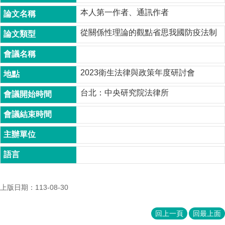
成
本人第一作者、通訊作者
員
從關係性理論的觀點省思我國防疫法制
博
士
班
2023衛生法律與政策年度研討會
碩
士
台北：中央研究院法律所
班
在
職
專
班
學
術
上版日期：113-08-30
研
究
回上一頁
回最上面
國