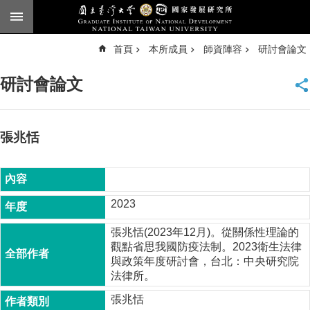
跳到主要內容區塊
進
首頁
本所成員
師資陣容
研討會論文
階
搜
尋
研討會論文
臺
大
首
頁
張兆恬
English
公
告
2023
本
張兆恬(2023年12月)。從關係性理論的
所
觀點省思我國防疫法制。2023衛生法律
簡
與政策年度研討會，台北：中央研究院
介
法律所。
本
張兆恬
所