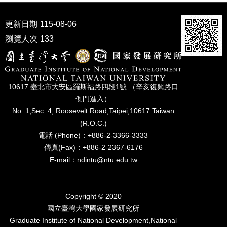
家
發
更新日期
115-08-06
展
研
瀏覽人次
133
究
期
刊
10617 臺北市⼤安區羅斯福路四段1號 （辛亥復興路⼝
口
試
側⾨進入）
專
No. 1,Sec. 4, Roosevelt Road,Taipei,10617 Taiwan
區
(R.O.C.)
電話 (Phone)：+886-2-3366-3333
所
傳真(Fax)：+886-2-2367-6176
學
會
E-mail：ndintu@ntu.edu.tw
Copyright © 2020
國立臺灣⼤學國家發展研究所
Graduate Institute of National Development,National