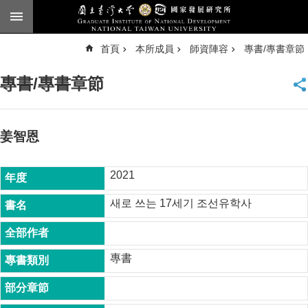
跳到主要內容區塊
進
首頁
本所成員
師資陣容
專書/專書章節
階
搜
尋
專書/專書章節
臺
大
首
頁
姜智恩
English
2021
公
告
새로 쓰는 17세기 조선유학사
本
所
簡
專書
介
本
所