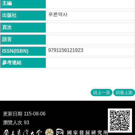
成
員
푸른역사
博
士
班
碩
9791156121923
士
班
在
職
專
班
回上一頁
回最上面
學
術
研
更新日期
115-08-06
究
瀏覽人次
93
國