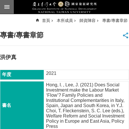
跳到主要內容區塊
進
首頁
本所成員
師資陣容
專書/專書章節
階
搜
尋
專書/專書章節
臺
大
首
頁
洪伊真
English
2021
公
告
Hong, I. , Lee, J. (2021) Does Social
Investment make the Labour Market
本
‘Flow’? Family Policies and
所
Institutional Complementarities in Italy,
簡
Spain, Japan and South Korea, in Y.J.
介
Choi, T. Fleckenstein, S. C. Lee (eds.),
Welfare Reform and Social Investment
本
Policy in Europe and East Asia, Policy
Press
所