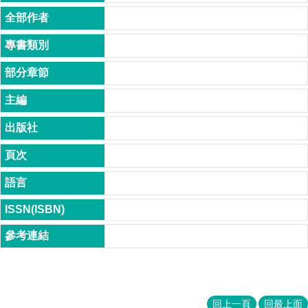
成
員
博
士
班
碩
士
班
在
職
專
班
學
術
研
究
國
回上一頁
回最上面