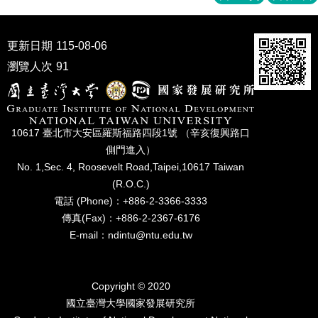
家
發
展
更新日期
115-08-06
研
究
瀏覽人次
91
期
刊
口
10617 臺北市⼤安區羅斯福路四段1號 （辛亥復興路⼝
試
側⾨進入）
專
區
No. 1,Sec. 4, Roosevelt Road,Taipei,10617 Taiwan
(R.O.C.)
所
電話 (Phone)：+886-2-3366-3333
學
傳真(Fax)：+886-2-2367-6176
會
E-mail：ndintu@ntu.edu.tw
Copyright © 2020
國立臺灣⼤學國家發展研究所