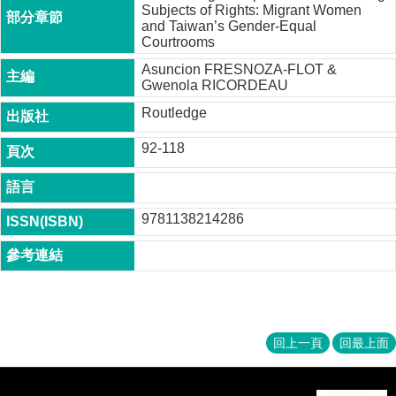
Subjects of Rights: Migrant Women
成
and Taiwan’s Gender-Equal
員
Courtrooms
博
Asuncion FRESNOZA-FLOT &
士
Gwenola RICORDEAU
班
Routledge
碩
92-118
士
班
在
9781138214286
職
專
班
學
術
研
回上一頁
回最上面
究
國