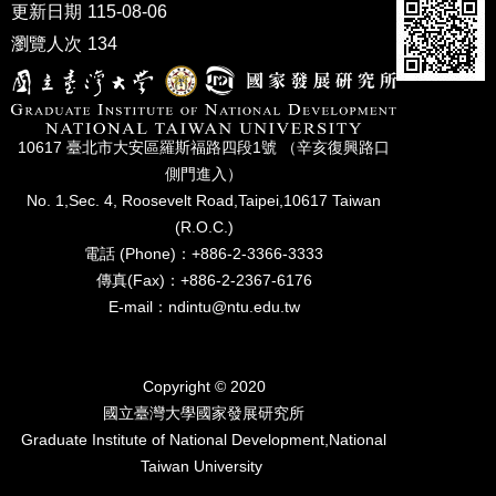
家
更新日期
115-08-06
發
瀏覽人次
134
展
研
究
期
刊
10617 臺北市⼤安區羅斯福路四段1號 （辛亥復興路⼝
側⾨進入）
口
No. 1,Sec. 4, Roosevelt Road,Taipei,10617 Taiwan
試
(R.O.C.)
專
電話 (Phone)：+886-2-3366-3333
區
傳真(Fax)：+886-2-2367-6176
所
E-mail：ndintu@ntu.edu.tw
學
會
Copyright © 2020
國立臺灣⼤學國家發展研究所
Graduate Institute of National Development,National
Taiwan University