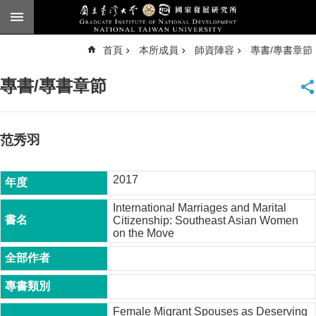
跳到主要內容區塊
進
首頁
本所成員
師資陣容
專書/專書章節
階
搜
尋
專書/專書章節
臺
大
首
頁
范秀羽
English
2017
公
告
International Marriages and Marital
Citizenship: Southeast Asian Women
本
on the Move
所
簡
介
本
所
Female Migrant Spouses as Deserving