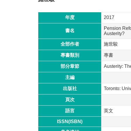
年度
2017
Pension Refor
書名
Austerity?
全部作者
施世駿
專書類別
專書
部分章節
Austerity: T
主編
出版社
Toronto: Univ
頁次
語言
英文
ISSN(ISBN)