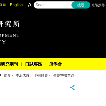
首頁
English
進階搜尋
搜尋
展研究期刊
口試專區
所學會
首頁
本所成員
師資陣容
專書/專書章節