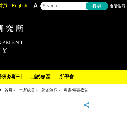
首頁
English
進階搜尋
搜尋
展研究期刊
口試專區
所學會
首頁
本所成員
師資陣容
專書/專書章節