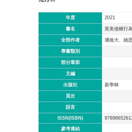
年度
2021
書名
英美侵權行
全部作者
潘維大、姚
專書類別
部分章節
主編
出版社
新學林
頁次
語言
ISSN(ISBN)
9789865261
參考連結