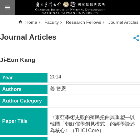
Skip to main content
A
Home
Faculty
Research Fellows
Journal Articles
d
v
a
Journal Articles
n
c
e
d
S
e
Ji-Eun Kang
a
r
c
h
2014
National
姜 智恩
Taiwan
University
Chinese
F
〈東亞學術史觀的殖民扭曲與重塑―以
a
韓國「朝鮮儒學創見模式」的經學論述
c
為核心〉（THCI Core）
u
l