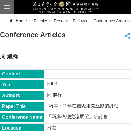
Skip to main content
A
Home
Faculty
Research Fellows
Conference Articles
d
v
a
Conference Articles
n
c
e
d
S
e
周 繼祥
a
r
c
h
National
2003
Taiwan
University
周 繼祥
Chinese
"兩岸下半年在國際組織互動的評估"
F
a
「兩岸政經交流展望」研討會
c
u
台北
l