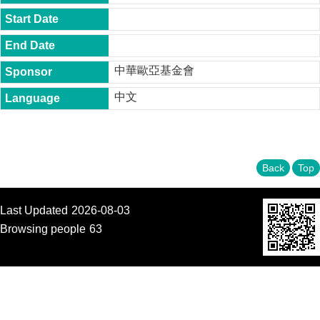
t
y
P
h
中華歐亞基金會
.
D
中文
.
P
r
o
g
r
Back
Top
a
m
Last Updated
2026-08-03
M
.
Browsing people
63
A
.
P
r
o
g
r